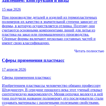
давлением: конструкция и виды
15 мая 2026
При производстве деталей и изделий из термопластичных
полимеров их качество в значительной степени зависит от
формы, в которую осуществляется отливка. Поэтому они
считаются основными компонентами линий для литья из
пластика на заказ или промышленного производства.
Сборные формы включают несколько составных частей и
имеют свою классификацию.
Читать полностью
Сферы применения пластмасс
17 апреля 2026
Сферы применения пластмасс
Изобретением пластмассы человечество обязано профессору
Штаудингеру. В середине прошлого века этот ученый открыл
синтетическую макромолекулу. Меняя цепочки молекул в ней
(они получили название полимеров), его последователи стали
создавать материалы с различными полезными свойствами.