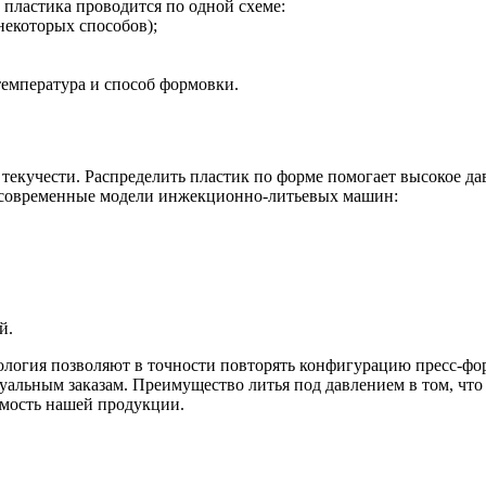
 пластика проводится по одной схеме:
некоторых способов);
температура и способ формовки.
екучести. Распределить пластик по форме помогает высокое да
 современные модели инжекционно-литьевых машин:
й.
логия позволяют в точности повторять конфигурацию пресс-фор
уальным заказам. Преимущество литья под давлением в том, что
имость нашей продукции.