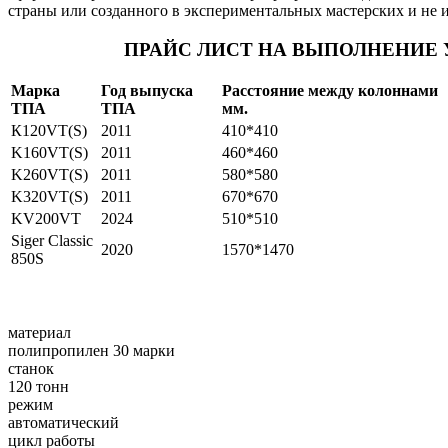
страны или созданного в экспериментальных мастерских и не и
ПРАЙС ЛИСТ НА ВЫПОЛНЕНИЕ 
Марка
Год выпуска
Расстояние
между
колоннами
ТПА
ТПА
мм.
К120VT(S)
2011
410*410
K160VT(S)
2011
460*460
K260VT(S)
2011
580*580
K320VT(S)
2011
670*670
KV200VT
2024
510*510
Siger Classic
2020
1570*1470
850S
материал
полипропилен 30 марки
станок
120 тонн
режим
автоматический
цикл работы